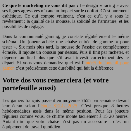
Ce que le marketing ne vous dit pas :
Le design « racing » avec
ses lignes agressives n’a aucun impact sur le confort. C’est purement
esthétique. Ce qui compte vraiment, c’est ce qu’il y a sous le
revêtement : la qualité de la mousse, la solidité de l’armature, et les
possibilités de réglage.
Dans la communauté gaming, je constate régulièrement le même
schéma. Un joueur achète une chaise entrée de gamme « pour
tester ». Six mois plus tard, la mousse de l’assise est complètement
écrasée. Il rajoute un coussin par-dessus. Puis il finit par racheter, et
dépense au final plus que s’il avait investi correctement dès le
départ. Si vous vous demandez quel est l’
intérêt du fauteuil pour
gamer
, c’est précisément cette durabilité qui fait la différence.
Votre dos vous remerciera (et votre
portefeuille aussi)
Les gamers français passent en moyenne 7h55 par semaine devant
leur écran selon l’
étude SELL 2025
. C’est presque 8 heures
hebdomadaires assis dans la même position. Pour les joueurs
réguliers comme vous, ce chiffre monte facilement à 15-20 heures.
Autant dire que votre chaise n’est pas un accessoire : c’est un
équipement de travail quotidien.