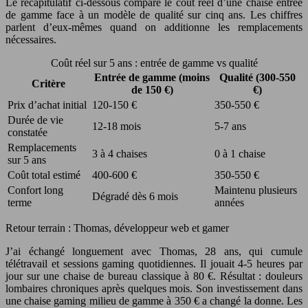
Le récapitulatif ci-dessous compare le coût réel d’une chaise entrée
de gamme face à un modèle de qualité sur cinq ans. Les chiffres
parlent d’eux-mêmes quand on additionne les remplacements
nécessaires.
Coût réel sur 5 ans : entrée de gamme vs qualité
Entrée de gamme (moins
Qualité (300-550
Critère
de 150 €)
€)
Prix d’achat initial
120-150 €
350-550 €
Durée de vie
12-18 mois
5-7 ans
constatée
Remplacements
3 à 4 chaises
0 à 1 chaise
sur 5 ans
Coût total estimé
400-600 €
350-550 €
Confort long
Maintenu plusieurs
Dégradé dès 6 mois
terme
années
Retour terrain : Thomas, développeur web et gamer
J’ai échangé longuement avec Thomas, 28 ans, qui cumule
télétravail et sessions gaming quotidiennes. Il jouait 4-5 heures par
jour sur une chaise de bureau classique à 80 €. Résultat : douleurs
lombaires chroniques après quelques mois. Son investissement dans
une chaise gaming milieu de gamme à 350 € a changé la donne. Les