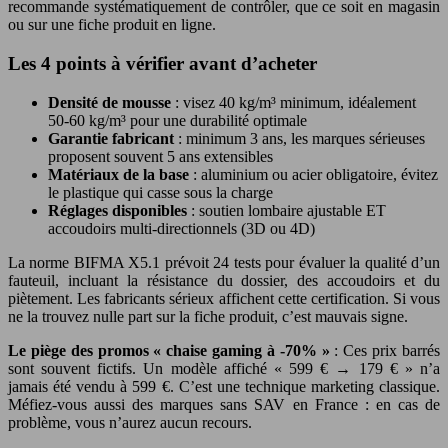
recommande systématiquement de contrôler, que ce soit en magasin
ou sur une fiche produit en ligne.
Les 4 points à vérifier avant d’acheter
Densité de mousse
: visez 40 kg/m³ minimum, idéalement
50-60 kg/m³ pour une durabilité optimale
Garantie fabricant
: minimum 3 ans, les marques sérieuses
proposent souvent 5 ans extensibles
Matériaux de la base
: aluminium ou acier obligatoire, évitez
le plastique qui casse sous la charge
Réglages disponibles
: soutien lombaire ajustable ET
accoudoirs multi-directionnels (3D ou 4D)
La norme BIFMA X5.1 prévoit 24 tests pour évaluer la qualité d’un
fauteuil, incluant la résistance du dossier, des accoudoirs et du
piètement. Les fabricants sérieux affichent cette certification. Si vous
ne la trouvez nulle part sur la fiche produit, c’est mauvais signe.
Le piège des promos « chaise gaming à -70% »
: Ces prix barrés
sont souvent fictifs. Un modèle affiché « 599 € → 179 € » n’a
jamais été vendu à 599 €. C’est une technique marketing classique.
Méfiez-vous aussi des marques sans SAV en France : en cas de
problème, vous n’aurez aucun recours.