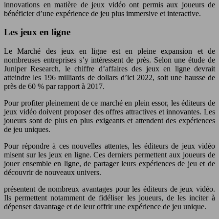
innovations en matière de jeux vidéo ont permis aux joueurs de
bénéficier d’une expérience de jeu plus immersive et interactive.
Les jeux en ligne
Le Marché des jeux en ligne est en pleine expansion et de
nombreuses entreprises s’y intéressent de près. Selon une étude de
Juniper Research, le chiffre d’affaires des jeux en ligne devrait
atteindre les 196 milliards de dollars d’ici 2022, soit une hausse de
près de 60 % par rapport à 2017.
Pour profiter pleinement de ce marché en plein essor, les éditeurs de
jeux vidéo doivent proposer des offres attractives et innovantes. Les
joueurs sont de plus en plus exigeants et attendent des expériences
de jeu uniques.
Pour répondre à ces nouvelles attentes, les éditeurs de jeux vidéo
misent sur les jeux en ligne. Ces derniers permettent aux joueurs de
jouer ensemble en ligne, de partager leurs expériences de jeu et de
découvrir de nouveaux univers.
présentent de nombreux avantages pour les éditeurs de jeux vidéo.
Ils permettent notamment de fidéliser les joueurs, de les inciter à
dépenser davantage et de leur offrir une expérience de jeu unique.