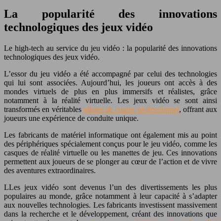
La popularité des innovations
technologiques des jeux vidéo
Le high-tech au service du jeu vidéo : la popularité des innovations
technologiques des jeux vidéo.
L’essor du jeu vidéo a été accompagné par celui des technologies
qui lui sont associées. Aujourd’hui, les joueurs ont accès à des
mondes virtuels de plus en plus immersifs et réalistes, grâce
notamment à la réalité virtuelle. Les jeux vidéo se sont ainsi
transformés en véritables
pilotes de course professionnel
, offrant aux
joueurs une expérience de conduite unique.
Les fabricants de matériel informatique ont également mis au point
des périphériques spécialement conçus pour le jeu vidéo, comme les
casques de réalité virtuelle ou les manettes de jeu. Ces innovations
permettent aux joueurs de se plonger au cœur de l’action et de vivre
des aventures extraordinaires.
LLes jeux vidéo sont devenus l’un des divertissements les plus
populaires au monde, grâce notamment à leur capacité à s’adapter
aux nouvelles technologies. Les fabricants investissent massivement
dans la recherche et le développement, créant des innovations que